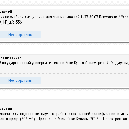
имостей
ия по учебной дисциплине для специальностей 1-23 80 03 Психология / Уч
19_ФП_д/о-556.
Места хранения
ия личности
й государственный университет имени Янки Купалы" ; науч. ред.: Л. М. Даукша, А
Места хранения
ования
комплекс для подготовки научных работников высшей квалификации в асп
н. и прогр. (702 Мб). – Гродно : ГрГУ им. Янки Купалы, 2017. – 1 электрон. опт