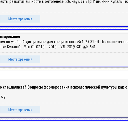
екты развития личности в онтогенезе : сб. науч. ст. / ГрГУ им. Янки Купалы ; нау
Места хранения
аммирования
ния по учебной дисциплине для специальностей 1-23 81 01 Психологическо
и Купалы". – Утв. 01.07.19. – 2019. – УД-2019_ФП_д/о-541.
Места хранения
го специалиста? Вопросы формирования психологической культуры как 
 7-9.
Места хранения