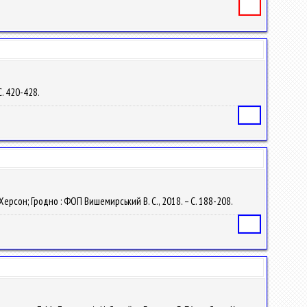
Книга
С. 420-428.
Статья
 Херсон; Гродно : ФОП Вишемирський В. С., 2018. – С. 188-208.
Статья