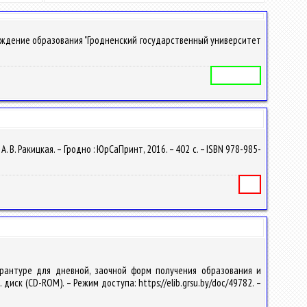
реждение образования "Гродненский государственный университет
Учебная программа
. В. Ракицкая. – Гродно : ЮрСаПринт, 2016. – 402 с. – ISBN 978-985-
Книга
ирантуре для дневной, заочной форм получения образования и
. диск (CD-ROM). – Режим доступа: https://elib.grsu.by/doc/49782. –