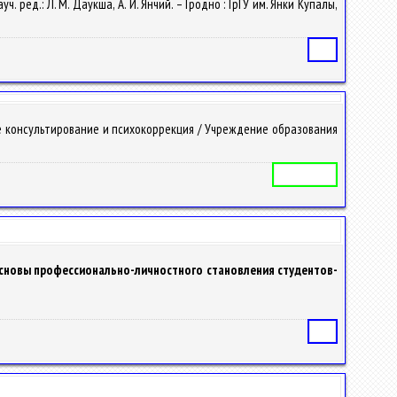
ч. ред.: Л. М. Даукша, А. И. Янчий. – Гродно : ГрГУ им. Янки Купалы,
Статья
е консультирование и психокоррекция / Учреждение образования
Учебная программа
основы профессионально-личностного становления студентов-
Статья