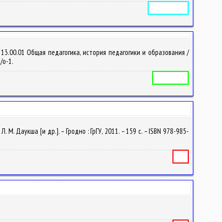
Электронное издание
3.00.01 Общая педагогика, история педагогики и образования /
/о-1.
Учебная программа
. Даукша [и др.]. – Гродно : ГрГУ, 2011. – 159 с. – ISBN 978-985-
Книга