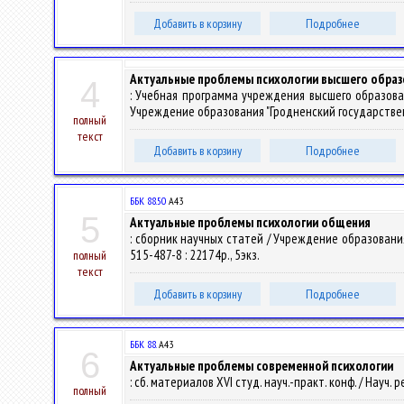
Добавить в корзину
Подробнее
Актуальные проблемы психологии высшего образ
4
: Учебная программа учреждения высшего образова
Учреждение образования "Гродненский государственн
полный
текст
Добавить в корзину
Подробнее
ББК 88.50
А43
5
Актуальные проблемы психологии общения
: сборник научных статей / Учреждение образования "
515-487-8 : 22174р., 5экз.
полный
текст
Добавить в корзину
Подробнее
ББК 88.
А43
6
Актуальные проблемы современной психологии
: сб. материалов XVI студ. науч.-практ. конф. / Науч. ред
полный