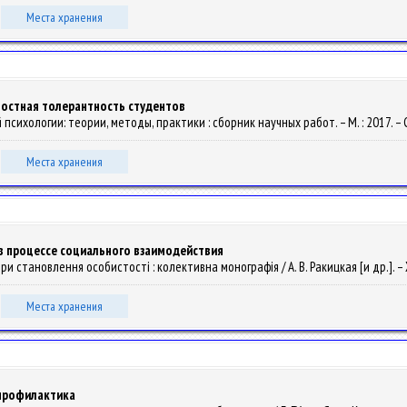
Места хранения
ностная толерантность студентов
сихологии: теории, методы, практики : сборник научных работ. – М. : 2017. – 
Места хранения
в процессе социального взаимодействия
ори становлення особистості : колективна монографія / А. В. Ракицкая [и др.]. –
Места хранения
 профилактика