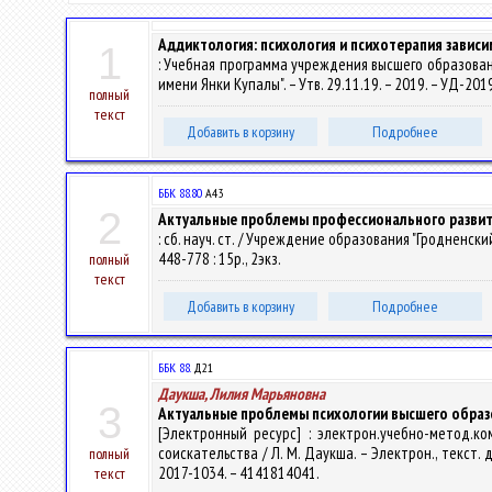
Аддиктология: психология и психотерапия завис
1
: Учебная программа учреждения высшего образован
имени Янки Купалы". – Утв. 29.11.19. – 2019. – УД-20
полный
текст
Добавить в корзину
Подробнее
ББК 88.80
А43
2
Актуальные проблемы профессионального развит
: сб. науч. ст. / Учреждение образования "Гродненски
448-778 : 15р., 2экз.
полный
текст
Добавить в корзину
Подробнее
ББК 88.
Д21
Даукша, Лилия Марьяновна
3
Актуальные проблемы психологии высшего образ
[Электронный ресурс] : электрон.учебно-метод.
соискательства / Л. М. Даукша. – Электрон., текст. да
полный
2017-1034. – 4141814041.
текст