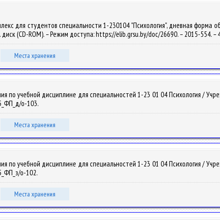
екс для студентов специальности 1-230104 "Психология", дневная форма обучени
т. диск (CD-ROM). – Режим доступа: https://elib.grsu.by/doc/26690. – 2015-554. 
Места хранения
ия по учебной дисциплине для специальностей 1-23 01 04 Психология / Уч
15_ФП_д/о-103.
Места хранения
ия по учебной дисциплине для специальностей 1-23 01 04 Психология / Уч
15_ФП_з/о-102.
Места хранения