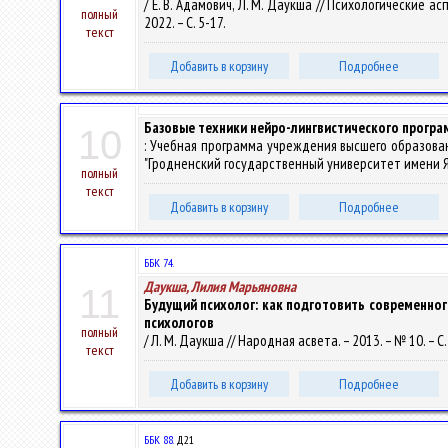
/ Е. В. Адамович, Л. М. Даукша // Психологические асп
полный
2022. – С. 5-17.
текст
Добавить в корзину
Подробнее
Базовые техники нейро-лингвистического прогр
10
: Учебная программа учреждения высшего образова
"Гродненский государственный университет имени Янк
полный
текст
Добавить в корзину
Подробнее
ББК 74.
Даукша, Лилия Марьяновна
11
Будущий психолог: как подготовить современно
психологов
полный
/ Л. М. Даукша // Народная асвета. – 2013. – № 10. – С.
текст
Добавить в корзину
Подробнее
ББК 88.
Д21