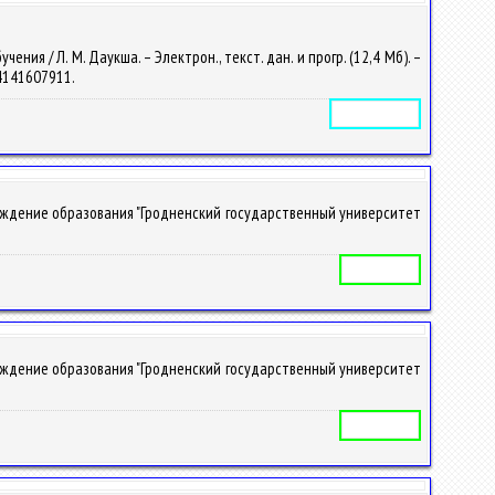
я / Л. М. Даукша. – Электрон., текст. дан. и прогр. (12,4 Мб). –
– 4141607911.
Электронное издание
реждение образования "Гродненский государственный университет
Учебная программа
реждение образования "Гродненский государственный университет
Учебная программа