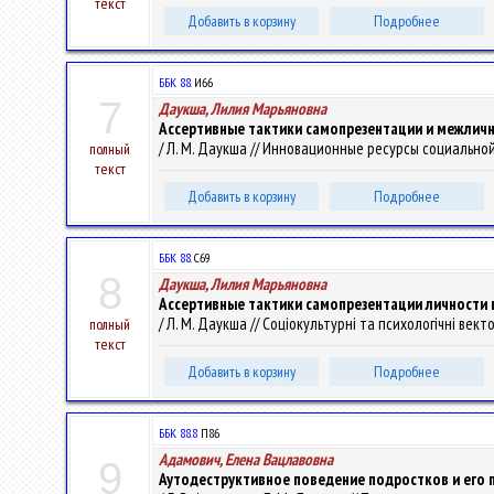
текст
Добавить в корзину
Подробнее
ББК 88.
И66
7
Даукша, Лилия Марьяновна
Ассертивные тактики самопрезентации и межлич
/ Л. М. Даукша // Инновационные ресурсы социальной п
полный
текст
Добавить в корзину
Подробнее
ББК 88.
С69
8
Даукша, Лилия Марьяновна
Ассертивные тактики самопрезентации личности 
/ Л. М. Даукша // Соціокультурні та психологічні вект
полный
текст
Добавить в корзину
Подробнее
ББК 88.8
П86
Адамович, Елена Вацлавовна
9
Аутодеструктивное поведение подростков и его