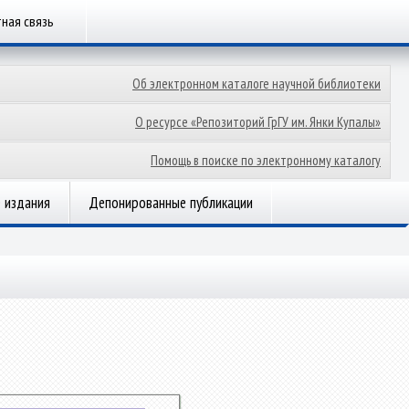
ная связь
Об электронном каталоге научной библиотеки
О ресурсе «Репозиторий ГрГУ им. Янки Купалы»
Помощь в поиске по электронному каталогу
 издания
Депонированные публикации