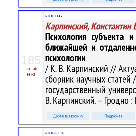
ББК 88.3
А43
Карпинский, Константин 
Психология субъекта и
ближайшей и отдаленно
психологии
185
/ К. В. Карпинский // Ак
полный
текст
сборник научных статей 
государственный универси
В. Карпинский. – Гродно : Г
Добавить в корзину
Подробнее
ББК 88.69
П86