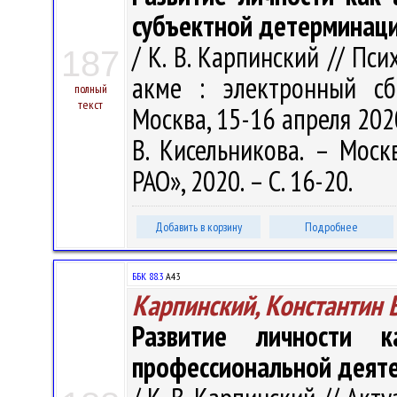
субъектной детерминац
/ К. В. Карпинский // П
187
акме : электронный сб
полный
текст
Москва, 15-16 апреля 2020 г
В. Кисельникова. – Моск
РАО», 2020. – С. 16-20.
Добавить в корзину
Подробнее
ББК 88.3
А43
Карпинский, Константин 
Развитие личности 
профессиональной деят