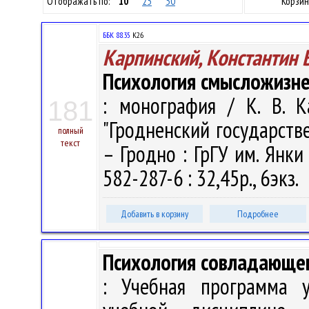
Отображать по:
10
25
50
Корзин
ББК 88.35
К26
Карпинский, Константин 
Психология смысложизне
: монография / К. В. 
181
"Гродненский государств
полный
текст
– Гродно : ГрГУ им. Янки
582-287-6 : 32,45р., 6экз.
Добавить в корзину
Подробнее
Психология совладающе
: Учебная программа 