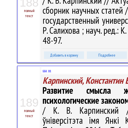
/ К. В. Карпинский // Ак
188
сборник научных статей 
полный
текст
государственный универси
Р. Салихова ; науч. ред.: К
48-97.
Добавить в корзину
Подробнее
ББК 88.
Карпинский, Константин 
Развитие смысла ж
психологические законо
189
/ К. В. Карпинский /
полный
текст
ўніверсітэта імя Янкі К