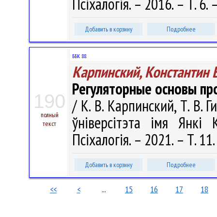
Псіхалогія. – 2016. – Т. 6.
Добавить в корзину
Подробнее
ББК 88.
Карпинский, Константин 
Регуляторные основы пр
190
/ К. В. Карпинский, Т. В.
полный
ўніверсітэта імя Янкі К
текст
Псіхалогія. – 2021. – Т. 11
Добавить в корзину
Подробнее
<<
<
...
15
16
17
18