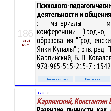
Психолого-педагогич
деятельности и общения
: материалы I межд
конференции (Гродно,
186
образования "Гродненск
полный
текст
Янки Купалы" ; отв. ред. П.
Карпинский, Б. П. Ковалев
978-985-515-215-7 : 15426
Добавить в корзину
Подробнее
ББК 88.
П86
Карпинский, Константин 
Развитие личности как