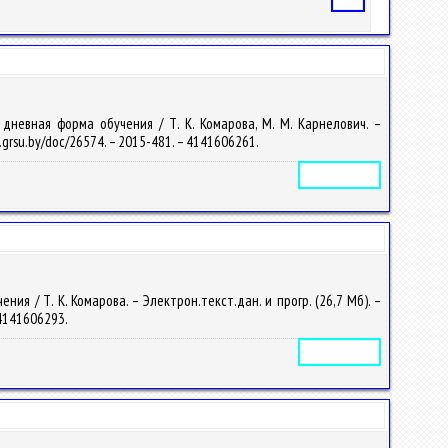
дневная форма обучения / Т. К. Комарова, М. М. Карнелович. –
ib.grsu.by/doc/26574. – 2015-481. – 4141606261.
Электронное издание
я / Т. К. Комарова. – Электрон.текст.дан. и прогр. (26,7 Мб). –
– 4141606293.
Электронное издание