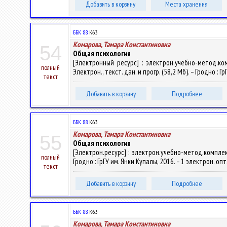
Добавить в корзину
Места хранения
ББК 88.
К63
Комарова, Тамара Константиновна
54
Общая психология
[Электронный ресурс] : электрон.учебно-метод.ко
полный
Электрон., текст. дан. и прогр. (58,2 Мб). – Гродно : 
текст
Добавить в корзину
Подробнее
ББК 88.
К63
Комарова, Тамара Константиновна
55
Общая психология
[Электрон.ресурс] : электрон.учебно-метод.комплек
полный
Гродно : ГрГУ им. Янки Купалы, 2016. – 1 электрон. оп
текст
Добавить в корзину
Подробнее
ББК 88.
К63
Комарова, Тамара Константиновна