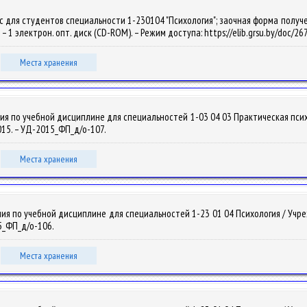
 для студентов специальности 1-230104 "Психология"; заочная форма получени
6. – 1 электрон. опт. диск (CD-ROM). – Режим доступа: https://elib.grsu.by/doc/2
Места хранения
ия по учебной дисциплине для специальностей 1-03 04 03 Практическая пси
2015. – УД-2015_ФП_д/о-107.
Места хранения
ия по учебной дисциплине для специальностей 1-23 01 04 Психология / Уч
15_ФП_д/о-106.
Места хранения