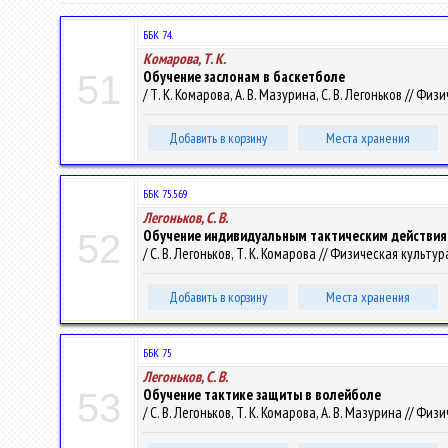
ББК 74.
Комарова, Т. К.
Обучение заслонам в баскетболе
51
/ Т. К. Комарова, А. В. Мазурина, С. В. Легоньков // Физ
Добавить в корзину
Места хранения
ББК 75.569
Легоньков, С. В.
Обучение индивидуальным тактическим действия
52
/ С. В. Легоньков, Т. К. Комарова // Физическая культура
Добавить в корзину
Места хранения
ББК 75
Легоньков, С. В.
Обучение тактике защиты в волейболе
53
/ С. В. Легоньков, Т. К. Комарова, А. В. Мазурина // Физ