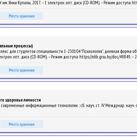
рГУ им. Янки Купалы, 2017. – 1 электрон. опт. диск (CD-ROM). – Режим доступа: ht
Места хранения
тельные процессы)
кс для студентов специальности 1-230104 "Психология", дневная форма обучения
электрон. опт. диск (CD-ROM). – Режим доступа: https://elib.grsu.by/doc/49849. –
Места хранения
го здоровья личности
 современные информационные технологии : сб. науч. ст. IV Междунар. науч.-пр
Места хранения