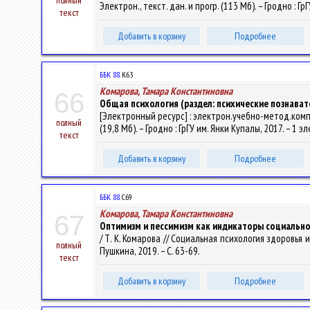
полный
Электрон., текст. дан. и прогр. (113 Мб). – Гродно : Г
текст
Добавить в корзину
Подробнее
ББК 88.
К63
Комарова, Тамара Константиновна
66
Общая психология (раздел: психические познава
[Электронный ресурс] : электрон.учебно-метод.компле
полный
(19,8 Мб). – Гродно : ГрГУ им. Янки Купалы, 2017. – 1 
текст
Добавить в корзину
Подробнее
ББК 88.
С69
Комарова, Тамара Константиновна
67
Оптимизм и пессимизм как индикаторы социально
/ Т. К. Комарова // Социальная психология здоровья и
полный
Пушкина, 2019. – С. 63-69.
текст
Добавить в корзину
Подробнее