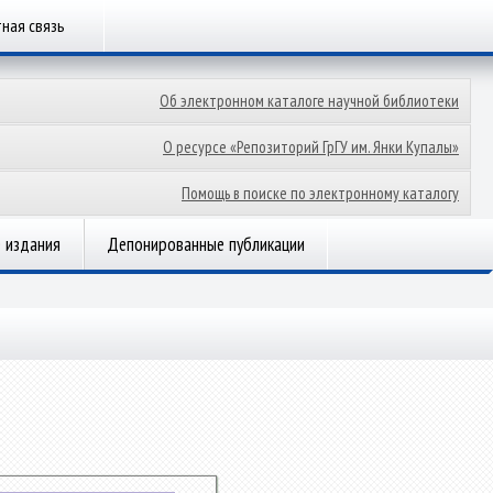
ная связь
Об электронном каталоге научной библиотеки
О ресурсе «Репозиторий ГрГУ им. Янки Купалы»
Помощь в поиске по электронному каталогу
 издания
Депонированные публикации