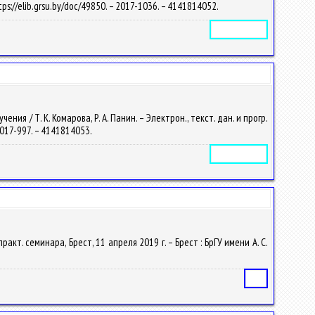
tps://elib.grsu.by/doc/49850. – 2017-1036. – 4141814052.
Электронное издание
 / Т. К. Комарова, Р. А. Панин. – Электрон., текст. дан. и прогр.
 2017-997. – 4141814053.
Электронное издание
акт. семинара, Брест, 11 апреля 2019 г. – Брест : БрГУ имени А. С.
Статья