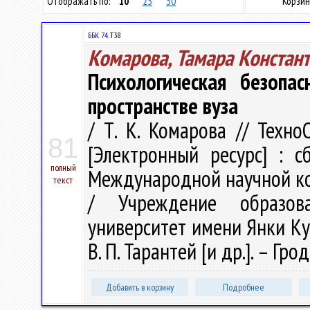
Отображать по:
10
25
50
Корзин
ББК 74.
Т38
Комарова, Тамара Констан
Психологическая безопа
пространстве вуза
/ Т. К. Комарова // Техн
81
[Электронный ресурс] : с
полный
Международной научной кон
текст
/ Учреждение образова
университет имени Янки Купал
В. П. Тарантей [и др.]. – Грод
Добавить в корзину
Подробнее