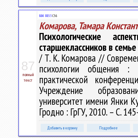
ББК 88.53
С56
Комарова, Тамара Констан
Психологические аспек
старшеклассников в семье
/ Т. К. Комарова // Соврем
87
психологии общения : 
полный
практической конференц
текст
Учреждение образован
университет имени Янки Купа
Гродно : ГрГУ, 2010. – С. 14
Добавить в корзину
Подробнее