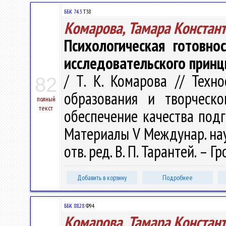
ББК 74.3
Т38
Комарова, Тамара Констан
Психологическая готовно
исследовательского принц
/ Т. К. Комарова // Техн
82
образования и творческо
полный
текст
обеспечение качества под
Материалы V Междунар. науч.
отв. ред. В. П. Тарантей. – Г
Добавить в корзину
Подробнее
ББК 88.28
Ф94
Комарова, Тамара Констан