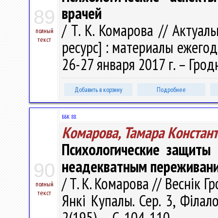
врачей
89
/ Т. К. Комарова // Акту
полный
текст
ресурс] : материалы ежегод
26-27 января 2017 г. – Гродн
Добавить в корзину
Подробнее
ББК 88.
Комарова, Тамара Констан
Психологические защиты 
неадекватным переживани
90
/ Т. К. Комарова // Веснік 
полный
текст
Янкі Купалы. Сер. 3, Філало
2(195). – С. 104-110.