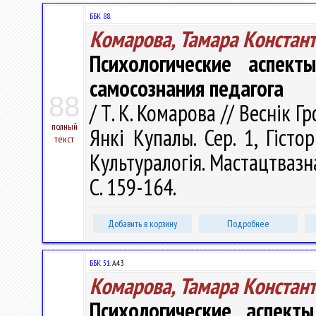
ББК 88.
Комарова, Тамара Констан
Психологические аспект
самосознания педагога
88
/ Т. К. Комарова // Веснік 
полный
Янкі Купалы. Сер. 1, Гістор
текст
Культуралогія. Мастацтвазна
С. 159-164.
Добавить в корзину
Подробнее
ББК 51.
А43
Комарова, Тамара Констан
Психологические аспект