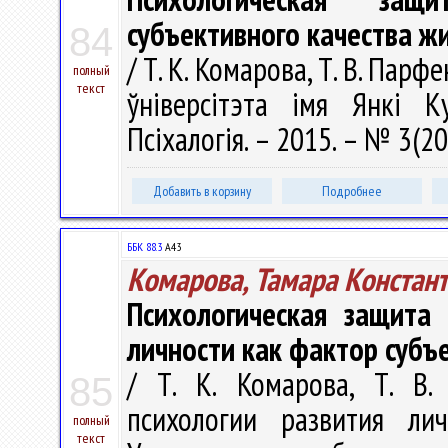
субъективного качества ж
84
/ Т. К. Комарова, Т. В. Пар
полный
текст
ўніверсітэта імя Янкі Ку
Псіхалогія. – 2015. – № 3(20
Добавить в корзину
Подробнее
ББК 88.3
А43
Комарова, Тамара Констан
Психологическая защита
личности как фактор субъ
/ Т. К. Комарова, Т. В
85
психологии развития ли
полный
текст