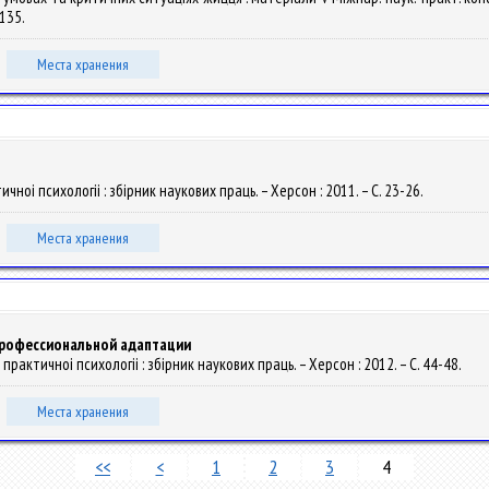
-135.
Места хранения
тичноі психологіі : збірник наукових праць. – Херсон : 2011. – С. 23-26.
Места хранения
профессиональной адаптации
и практичноі психологіі : збірник наукових праць. – Херсон : 2012. – С. 44-48.
Места хранения
<<
<
1
2
3
4