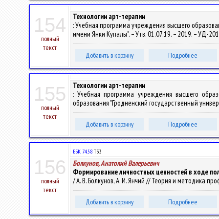
Технологии арт-терапии
154
: Учебная программа учреждения высшего образова
имени Янки Купалы". – Утв. 01.07.19. – 2019. – УД-2
полный
текст
Добавить в корзину
Подробнее
Технологии арт-терапии
155
: Учебная программа учреждения высшего образ
образования "Гродненский государственный универси
полный
текст
Добавить в корзину
Подробнее
ББК 74.58
Т33
156
Болкунов, Анатолий Валерьевич
Формирование личностных ценностей в ходе по
/ А. В. Болкунов, А. И. Янчий // Теория и методика про
полный
текст
Добавить в корзину
Подробнее