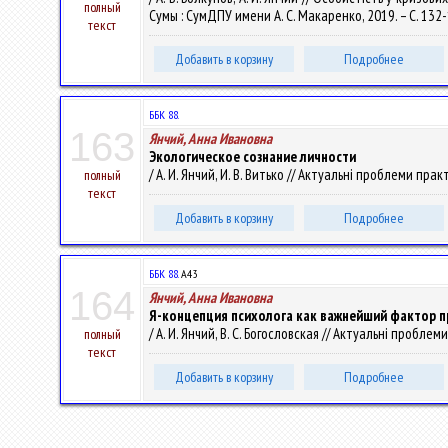
полный
Сумы : СумДПУ имени А. С. Макаренко, 2019. – С. 132
текст
Добавить в корзину
Подробнее
ББК 88.
163
Янчий, Анна Ивановна
Экологическое сознание личности
/ А. И. Янчий, И. В. Витько // Актуальні проблеми прак
полный
текст
Добавить в корзину
Подробнее
ББК 88.
А43
164
Янчий, Анна Ивановна
Я-концепция психолога как важнейший фактор 
/ А. И. Янчий, В. С. Богословская // Актуальні проблем
полный
текст
Добавить в корзину
Подробнее