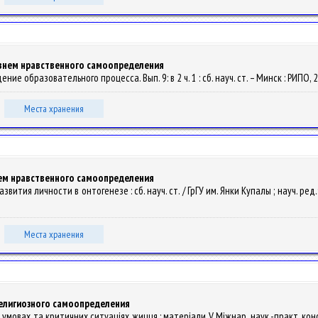
внем нравственного самоопределения
ение образовательного процесса. Вып. 9: в 2 ч. 1 : сб. науч. ст. – Минск : РИПО, 2
Места хранения
ем нравственного самоопределения
азвития личности в онтогенезе : сб. науч. ст. / ГрГУ им. Янки Купалы ; науч. ред.: 
Места хранения
елигиозного самоопределения
их умовах та критичних ситуаціях жицця : матеріали V Міжнар. наук.-практ. конф., 