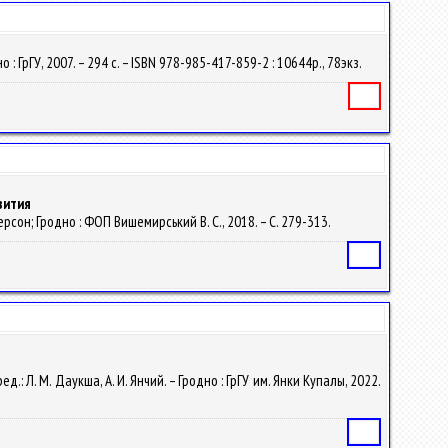
 ГрГУ, 2007. – 294 с. – ISBN 978-985-417-859-2 : 10644р., 78экз.
Книга
вития
Херсон; Гродно : ФОП Вишемирський В. С., 2018. – С. 279-313.
Статья
ед.: Л. М. Даукша, А. И. Янчий. – Гродно : ГрГУ им. Янки Купалы, 2022.
Статья