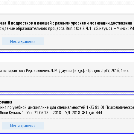
аза-Я подростков и юношей с разными уровнями мотивации достижения
ождение образовательного процесса. Вып. 10: в 2. Ч. 1 : сб. науч. ст. – Минск : РИ
Места хранения
спирантов / Ред. коллегия: Л. М. Даукша [и др.]. – Гродно : ГрГУ, 2016, 1экз.
рования
ания по учебной дисциплине для специальностей 1-23 81 01 Психологическо
ки Купалы". – Утв. 21.06.18. – 2018. – УД-2018_ФП_д/о-444.
Места хранения