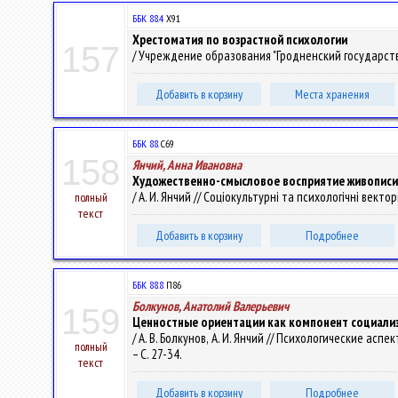
ББК 88.4
Х91
Хрестоматия по возрастной психологии
157
/ Учреждение образования "Гродненский государственны
Добавить в корзину
Места хранения
ББК 88.
С69
158
Янчий, Анна Ивановна
Художественно-смысловое восприятие живописи 
/ А. И. Янчий // Соціокультурні та психологічні векто
полный
текст
Добавить в корзину
Подробнее
ББК 88.8
П86
Болкунов, Анатолий Валерьевич
159
Ценностные ориентации как компонент социализ
/ А. В. Болкунов, А. И. Янчий // Психологические аспек
полный
– С. 27-34.
текст
Добавить в корзину
Подробнее