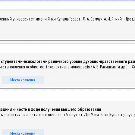
й университет имени Янки Купалы" ; сост.: Л. А. Семчук, А. И. Янчий. – Гродно :
студентами-психологами различного уровня духовно-нравственного раз
ри становлення особистості : колективна монографія / А. В. Ракицкая [и др.]. – 
Места хранения
ации личности в ходе получения высшего образования
ты развития личности в онтогенезе : сб. науч. ст. / ГрГУ им. Янки Купалы ; науч. р
Места хранения