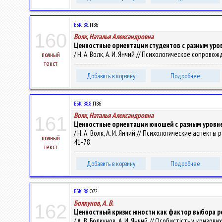
ББК 88.
П86
160
Волк, Наталья Александровна
Ценностные ориентации студентов с разным уро
/ Н. А. Волк, А. И. Янчий // Психологическое сопровожд
полный
текст
Добавить в корзину
Подробнее
ББК 88.8
П86
Волк, Наталья Александровна
161
Ценностные ориентации юношей с разным уровн
/ Н. А. Волк, А. И. Янчий // Психологические аспекты р
полный
41-78.
текст
Добавить в корзину
Подробнее
ББК 88.
О72
Болкунов, А. В.
162
Ценностный кризис юности как фактор выбора р
/ А. В. Болкунов, А. И. Янчий // Особистість у кризов