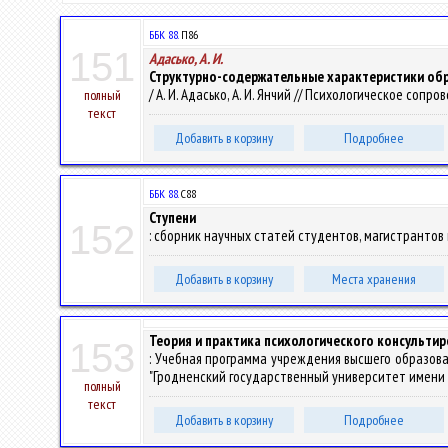
ББК 88.
П86
151
Адасько, А. И.
Структурно-содержательные характеристики обр
/ А. И. Адасько, А. И. Янчий // Психологическое сопров
полный
текст
Добавить в корзину
Подробнее
ББК 88.
С88
Ступени
152
: сборник научных статей студентов, магистрантов и а
Добавить в корзину
Места хранения
Теория и практика психологического консульти
153
: Учебная программа учреждения высшего образов
"Гродненский государственный университет имени Ян
полный
текст
Добавить в корзину
Подробнее