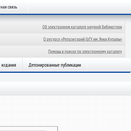
ная связь
Об электронном каталоге научной библиотеки
О ресурсе «Репозиторий ГрГУ им. Янки Купалы»
Помощь в поиске по электронному каталогу
 издания
Депонированные публикации