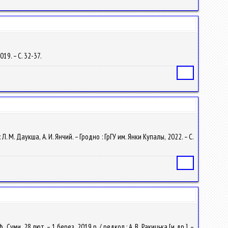
019. – С. 32-37.
Статья
Л. М. Даукша, А. И. Янчий. – Гродно : ГрГУ им. Янки Купалы, 2022. – С.
Статья
Суми, 28 лют. – 1 берез. 2019 р. / редкол.: А. В. Ракицька [и др.]. –