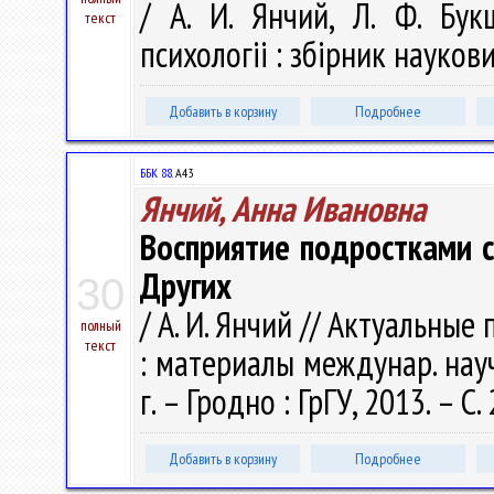
/ А. И. Янчий, Л. Ф. Бук
текст
психологіі : збірник наукови
Добавить в корзину
Подробнее
ББК 88.
А43
Янчий, Анна Ивановна
Восприятие подростками 
Других
30
/ А. И. Янчий // Актуальны
полный
текст
: материалы междунар. науч
г. – Гродно : ГрГУ, 2013. – С
Добавить в корзину
Подробнее