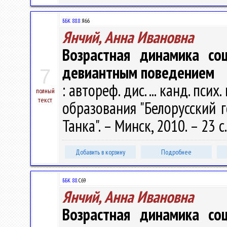
ББК 88.8
Я66
Янчий, Анна Ивановна
Возрастная динамика со
девиантным поведением
7
: автореф. дис. ... канд. псих
полный
текст
образования "Белорусский 
Танка". – Минск, 2010. – 23 с.
Добавить в корзину
Подробнее
ББК 88.
С69
Янчий, Анна Ивановна
Возрастная динамика со