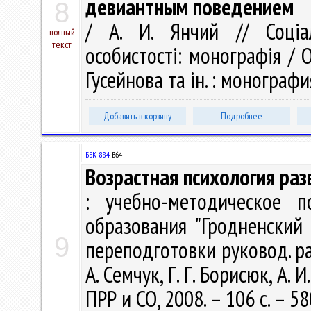
девиантным поведением
8
/ А. И. Янчий // Соціаль
полный
текст
особистості: монографія / О.Э
Гусейнова та ін. : монография
Добавить в корзину
Подробнее
ББК 88.4
В64
Возрастная психология раз
: учебно-методическое 
образования "Гродненский
9
переподготовки руковод. раб
А. Семчук, Г. Г. Борисюк, А.
ПРР и СО, 2008. – 106 с. – 58