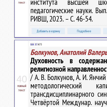
института высшей шко
текст
педагогические науки. Вып. 
РИВШ, 2023. – С. 46-54.
Добавить в корзину
Подробнее
ББК 87.
И73
Болкунов, Анатолий Валер
Духовность в содержа
религиозной направленно
/ А. В. Болкунов, А. И. Янч
40
методологический 
полный
текст
трансдисциплинарного син
Четвёртой Междунар. науч.