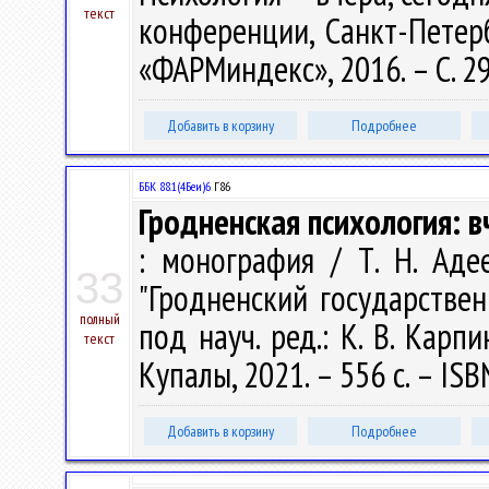
текст
конференции, Санкт-Петерб
«ФАРМиндекс», 2016. – С. 2
Добавить в корзину
Подробнее
ББК 88.1(4Беи)6
Г86
Гродненская психология: вч
: монография / Т. Н. Аде
33
"Гродненский государстве
полный
под науч. ред.: К. В. Карпи
текст
Купалы, 2021. – 556 с. – ISB
Добавить в корзину
Подробнее