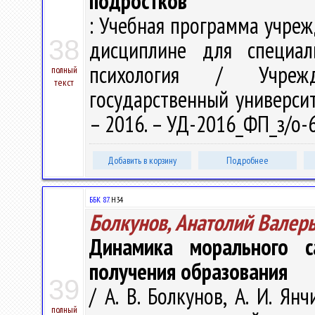
подростков
: Учебная программа учре
38
дисциплине для специал
психология / Учрежд
полный
текст
государственный университе
– 2016. – УД-2016_ФП_з/о-
Добавить в корзину
Подробнее
ББК 87.
Н34
Болкунов, Анатолий Валер
Динамика морального с
получения образования
39
/ А. В. Болкунов, А. И. Я
полный