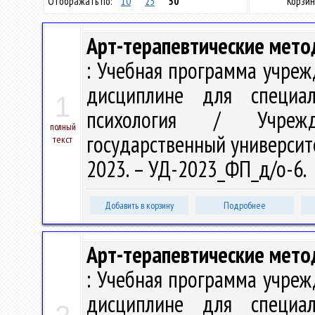
Отображать по:
10
25
50
Корзин
Арт-терапевтические мето
: Учебная программа учреж
дисциплине для специа
1
психология / Учрежд
полный
государственный университет
текст
2023. – УД-2023_ФП_д/о-6.
Добавить в корзину
Подробнее
Арт-терапевтические мето
: Учебная программа учреж
дисциплине для специа