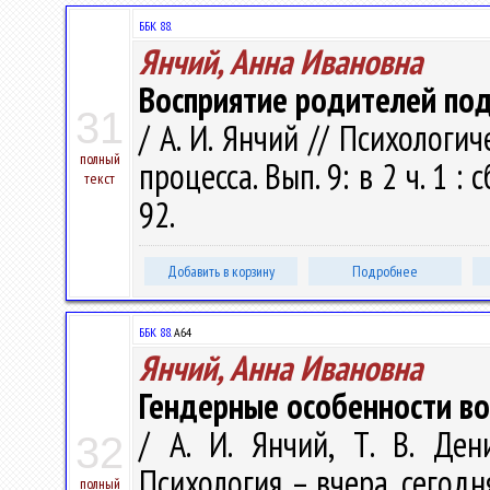
ББК 88.
Янчий, Анна Ивановна
Восприятие родителей под
31
/ А. И. Янчий // Психолог
полный
процесса. Вып. 9: в 2 ч. 1 : 
текст
92.
Добавить в корзину
Подробнее
ББК 88.
А64
Янчий, Анна Ивановна
Гендерные особенности во
/ А. И. Янчий, Т. В. Де
32
Психология – вчера, сегодня
полный