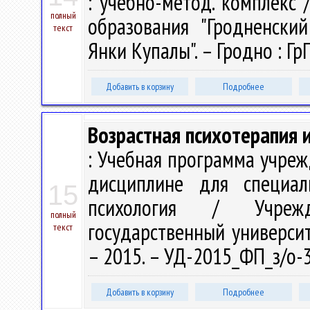
: учебно-метод. комплекс /
полный
образования "Гродненски
текст
Янки Купалы". – Гродно : ГрГ
Добавить в корзину
Подробнее
Возрастная психотерапия 
: Учебная программа учре
дисциплине для специал
15
психология / Учрежд
полный
государственный университе
текст
– 2015. – УД-2015_ФП_з/о-
Добавить в корзину
Подробнее