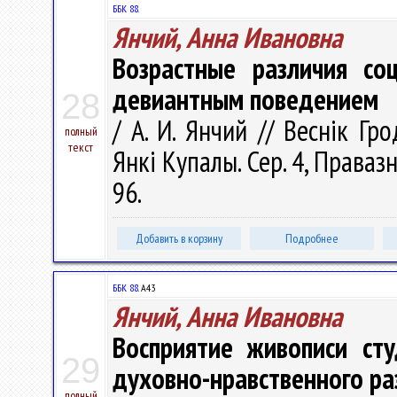
ББК 88.
Янчий, Анна Ивановна
Возрастные различия со
девиантным поведением
28
/ А. И. Янчий // Веснік Гр
полный
текст
Янкі Купалы. Сер. 4, Правазн
96.
Добавить в корзину
Подробнее
ББК 88.
А43
Янчий, Анна Ивановна
Восприятие живописи сту
29
духовно-нравственного ра
полный