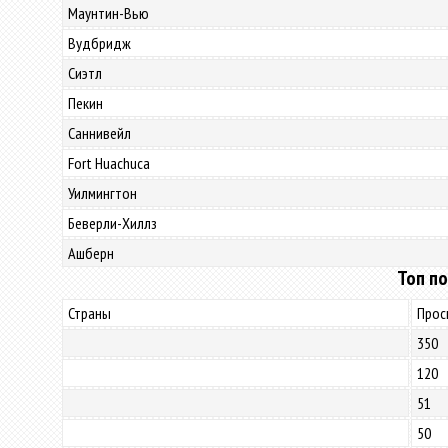
Маунтин-Вью
Вудбридж
Сиэтл
Пекин
Саннивейл
Fort Huachuca
Уилмингтон
Беверли-Хиллз
Ашберн
Топ по
Страны
Прос
350
120
51
50