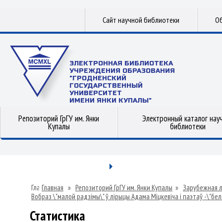
Сайт научной библиотеки
Об
ЭЛЕКТРОННАЯ БИБЛИОТЕКА
УЧРЕЖДЕНИЯ ОБРАЗОВАНИЯ
"ГРОДНЕНСКИЙ
ГОСУДАРСТВЕННЫЙ
УНИВЕРСИТЕТ
ИМЕНИ ЯНКИ КУПАЛЫ"
Репозиторий ГрГУ им. Янки
Электронный каталог нау
Купалы
библиотеки
Главная
»
Репозиторий ГрГУ им. Янки Купалы
»
Зарубежная 
Вобраз \"малой радзімы\" ў лірыцы Адама Міцкевіча і паэтаў -\"бе
Статистика