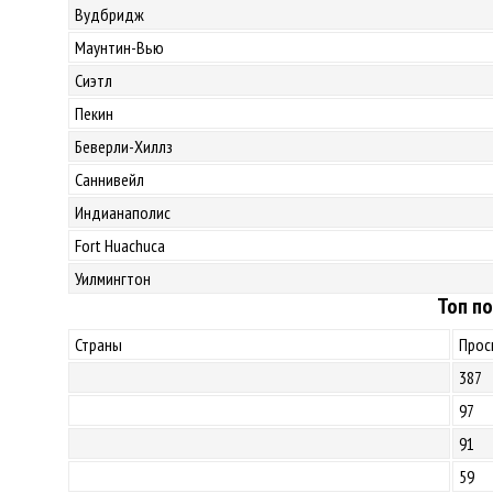
Вудбридж
Маунтин-Вью
Сиэтл
Пекин
Беверли-Хиллз
Саннивейл
Индианаполис
Fort Huachuca
Уилмингтон
Топ по
Страны
Прос
387
97
91
59