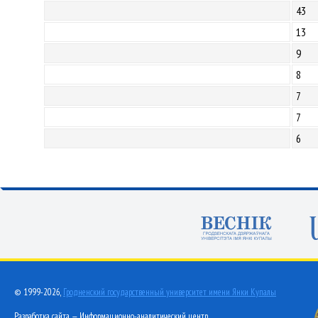
43
13
9
8
7
7
6
© 1999-2026,
Гродненский государственный университет имени Янки Купалы
Разработка сайта — Информационно-аналитический центр