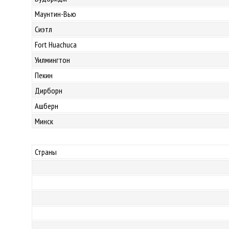
Маунтин-Вью
Сиэтл
Fort Huachuca
Уилмингтон
Пекин
Дирборн
Ашберн
Минск
Страны