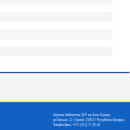
Научная библиотека ГрГУ им. Янки Купалы
ул.Ожешко, 22 г. Гродно 230023 Республика Беларусь
Телефон/факс: +375 (152) 77-30-60