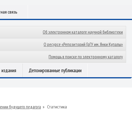
ная связь
Об электронном каталоге научной библиотеки
О ресурсе «Репозиторий ГрГУ им. Янки Купалы»
Помощь в поиске по электронному каталогу
 издания
Депонированные публикации
ении будущего педагога
»
Статистика