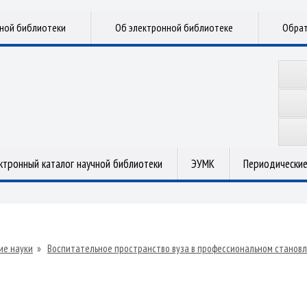
чной библиотеки
Об электронной библиотеке
Обрат
ктронный каталог научной библиотеки
ЭУМК
Периодические
ие науки
»
Воспитательное пространство вуза в профессиональном становл