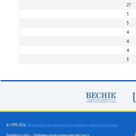
27
5
5
4
4
4
3
© 1999-2026,
Гродненский государственный университет имени Янки Купалы
Разработка сайта — Информационно-аналитический центр