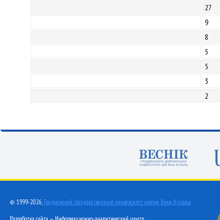
27
9
8
5
5
3
2
© 1999-2026,
Гродненский государственный университет имени Янки Купалы
Разработка сайта — Информационно-аналитический центр