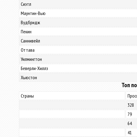
Сиэтл
Маунтин-Вью
Вудбридж
Пекин
Саннивейл
Оттава
Уилмингтон
Беверли-Хиллз
Хьюстон
Топ по
Страны
Прос
328
79
64
41