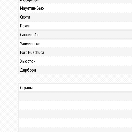
Маунтин-Вью
Сиэтл
Пекин
Саннивейл
Уилмингтон
Fort Huachuca
Хьюстон
Дирборн
Страны