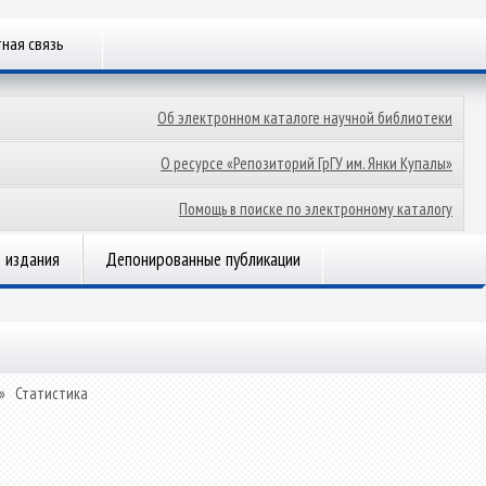
ная связь
Об электронном каталоге научной библиотеки
О ресурсе «Репозиторий ГрГУ им. Янки Купалы»
Помощь в поиске по электронному каталогу
 издания
Депонированные публикации
»
Статистика