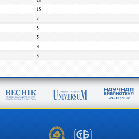
15
7
5
5
4
3