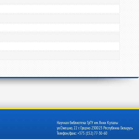
Научная библиотека ГрГУ им. Янки Купалы
ул.Ожешко, 22 г. Гродно 230023 Республика Беларусь
Телефон/факс: +375 (152) 77-30-60