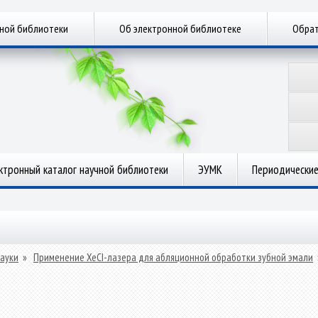
чной библиотеки
Об электронной библиотеке
Обрат
ктронный каталог научной библиотеки
ЭУМК
Периодические
ауки
»
Применение XeCI-лазера для абляционной обработки зубной эмали