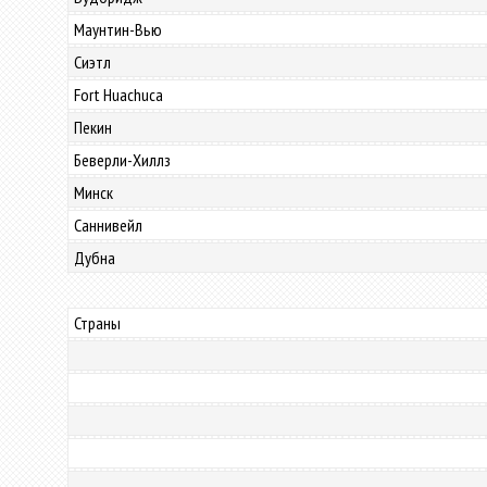
Маунтин-Вью
Сиэтл
Fort Huachuca
Пекин
Беверли-Хиллз
Минск
Саннивейл
Дубна
Страны