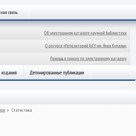
ная связь
Об электронном каталоге научной библиотеки
О ресурсе «Репозиторий ГрГУ им. Янки Купалы»
Помощь в поиске по электронному каталогу
 издания
Депонированные публикации
зор
»
Статистика