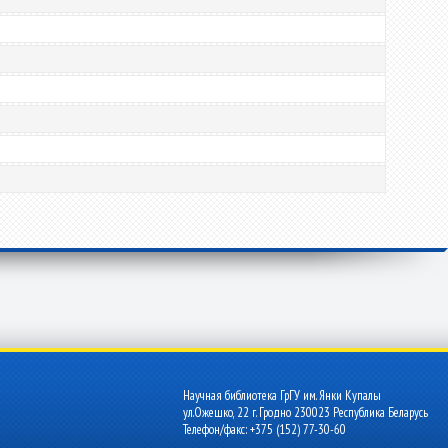
Научная библиотека ГрГУ им. Янки Купалы
ул.Ожешко, 22 г. Гродно 230023 Республика Беларусь
Телефон/факс: +375 (152) 77-30-60