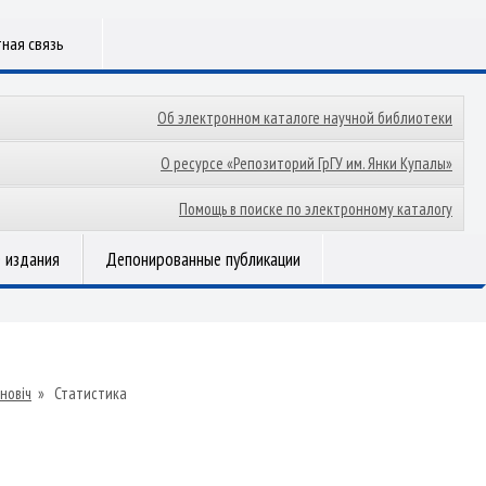
ная связь
Об электронном каталоге научной библиотеки
О ресурсе «Репозиторий ГрГУ им. Янки Купалы»
Помощь в поиске по электронному каталогу
 издания
Депонированные публикации
новіч
»
Статистика