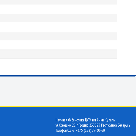
Научная библиотека ГрГУ им. Янки Купалы
ул.Ожешко, 22 г. Гродно 230023 Республика Беларусь
Телефон/факс: +375 (152) 77-30-60