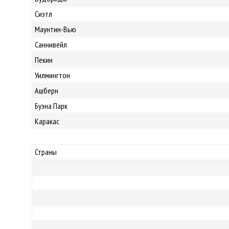
Сиэтл
Маунтин-Вью
Саннивейл
Пекин
Уилмингтон
Ашберн
Буэна Парк
Каракас
Страны