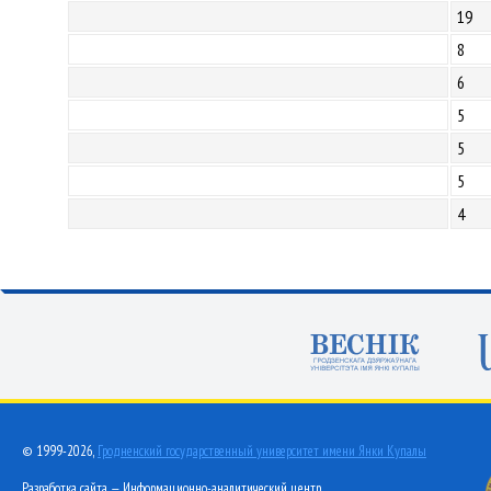
19
8
6
5
5
5
4
© 1999-2026,
Гродненский государственный университет имени Янки Купалы
Разработка сайта — Информационно-аналитический центр