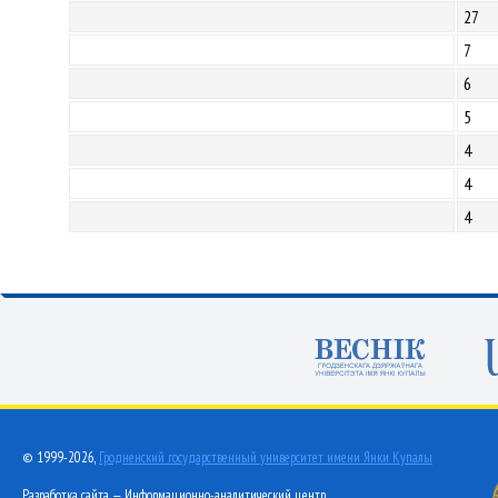
27
7
6
5
4
4
4
© 1999-2026,
Гродненский государственный университет имени Янки Купалы
Разработка сайта — Информационно-аналитический центр