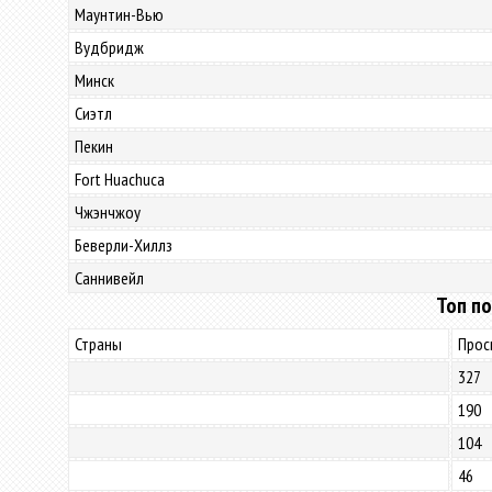
Маунтин-Вью
Вудбридж
Минск
Сиэтл
Пекин
Fort Huachuca
Чжэнчжоу
Беверли-Хиллз
Саннивейл
Топ по
Страны
Прос
327
190
104
46