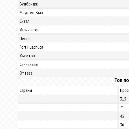
Вудбридж
Маунтин-Вью
Сиэтл
Уилмингтон
Пекин
Fort Huachuca
Хьюстон
Саннивейл
Оттава
Топ по
Страны
Прос
315
71
45
36