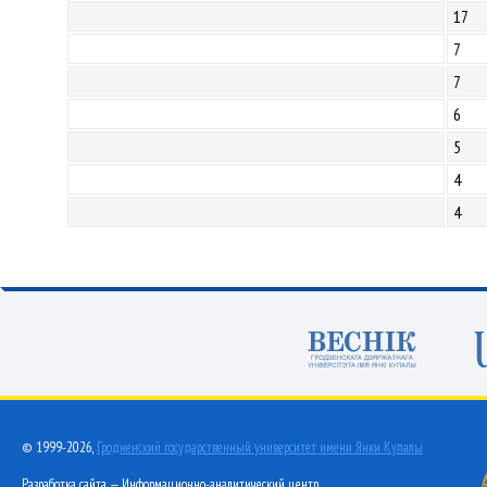
17
7
7
6
5
4
4
© 1999-2026,
Гродненский государственный университет имени Янки Купалы
Разработка сайта — Информационно-аналитический центр