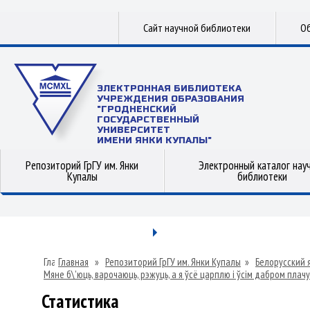
Сайт научной библиотеки
Об
ЭЛЕКТРОННАЯ БИБЛИОТЕКА
УЧРЕЖДЕНИЯ ОБРАЗОВАНИЯ
"ГРОДНЕНСКИЙ
ГОСУДАРСТВЕННЫЙ
УНИВЕРСИТЕТ
ИМЕНИ ЯНКИ КУПАЛЫ"
Репозиторий ГрГУ им. Янки
Электронный каталог нау
Купалы
библиотеки
Главная
»
Репозиторий ГрГУ им. Янки Купалы
»
Белорусский 
Мяне б\'юць, варочаюць, рэжуць, а я ўсё царплю і ўсім дабром плач
Статистика