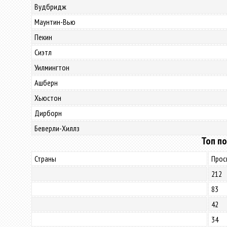
Вудбридж
Маунтин-Вью
Пекин
Сиэтл
Уилмингтон
Ашберн
Хьюстон
Дирборн
Беверли-Хиллз
Топ по
Страны
Прос
212
83
42
34