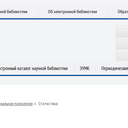
чной библиотеки
Об электронной библиотеке
Обрат
ктронный каталог научной библиотеки
ЭУМК
Периодические
иальная психология
»
Статистика