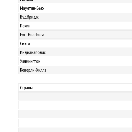
Маунтин-Вью
Вудбридж
Пекин
Fort Huachuca
Сиэтл
Индианаполис
Уилмингтон
Беверли-Хиллз
Страны