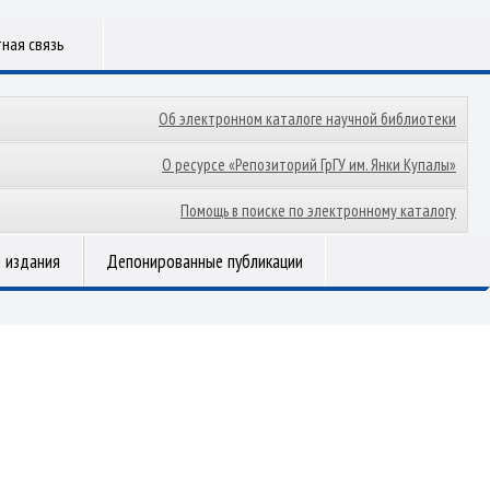
ная связь
Об электронном каталоге научной библиотеки
О ресурсе «Репозиторий ГрГУ им. Янки Купалы»
Помощь в поиске по электронному каталогу
 издания
Депонированные публикации