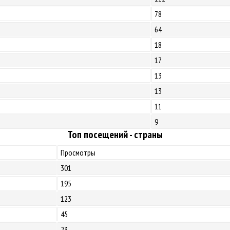
78
64
18
17
13
13
11
9
Топ посещений - страны
Просмотры
301
195
123
45
23