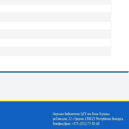
Научная библиотека ГрГУ им. Янки Купалы
ул.Ожешко, 22 г. Гродно 230023 Республика Беларусь
Телефон/факс: +375 (152) 77-30-60