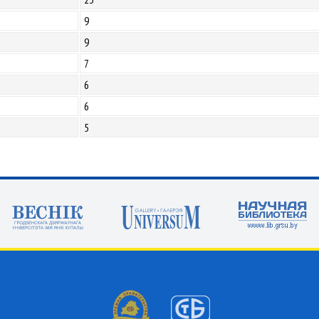
9
9
7
6
6
5