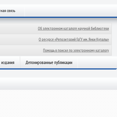
ная связь
Об электронном каталоге научной библиотеки
О ресурсе «Репозиторий ГрГУ им. Янки Купалы»
Помощь в поиске по электронному каталогу
 издания
Депонированные публикации