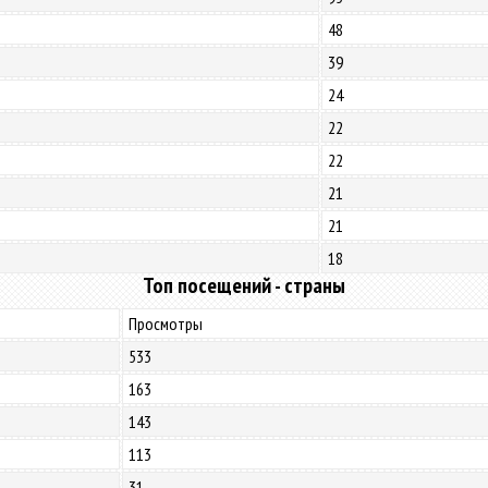
48
39
24
22
22
21
21
18
Топ посещений - страны
Просмотры
533
163
143
113
31