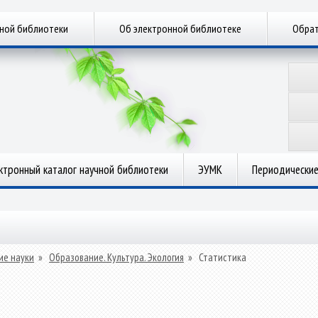
чной библиотеки
Об электронной библиотеке
Обрат
ктронный каталог научной библиотеки
ЭУМК
Периодические
ие науки
»
Образование. Культура. Экология
»
Статистика