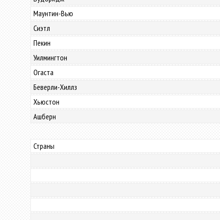
Маунтин-Вью
Сиэтл
Пекин
Уилмингтон
Огаста
Беверли-Хиллз
Хьюстон
Ашберн
Страны