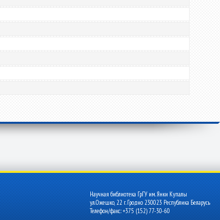
Научная библиотека ГрГУ им. Янки Купалы
ул.Ожешко, 22 г. Гродно 230023 Республика Беларусь
Телефон/факс: +375 (152) 77-30-60