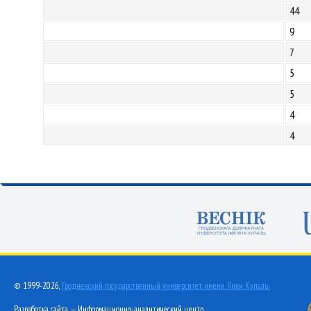
44
9
7
5
5
4
4
© 1999-2026,
Гродненский государственный университет имени Янки Купалы
Разработка сайта — Информационно-аналитический центр