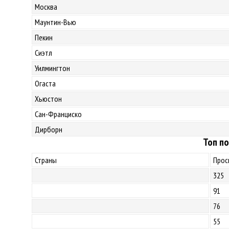
Москва
Маунтин-Вью
Пекин
Сиэтл
Уилмингтон
Огаста
Хьюстон
Сан-Франциско
Дирборн
Топ по
Страны
Прос
325
91
76
55