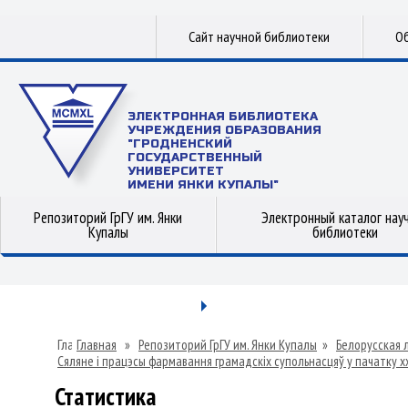
Сайт научной библиотеки
Об
ЭЛЕКТРОННАЯ БИБЛИОТЕКА
УЧРЕЖДЕНИЯ ОБРАЗОВАНИЯ
"ГРОДНЕНСКИЙ
ГОСУДАРСТВЕННЫЙ
УНИВЕРСИТЕТ
ИМЕНИ ЯНКИ КУПАЛЫ"
Репозиторий ГрГУ им. Янки
Электронный каталог нау
Купалы
библиотеки
Главная
»
Репозиторий ГрГУ им. Янки Купалы
»
Белорусская 
Сяляне і працэсы фармавання грамадскіх супольнасцяў у пачатку хх 
Статистика