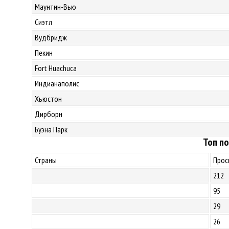
Маунтин-Вью
Сиэтл
Вудбридж
Пекин
Fort Huachuca
Индианаполис
Хьюстон
Дирборн
Буэна Парк
Топ по
Страны
Прос
212
95
29
26