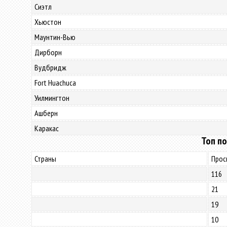
Сиэтл
Хьюстон
Маунтин-Вью
Дирборн
Вудбридж
Fort Huachuca
Уилмингтон
Ашберн
Каракас
Топ по
Страны
Прос
116
21
19
10