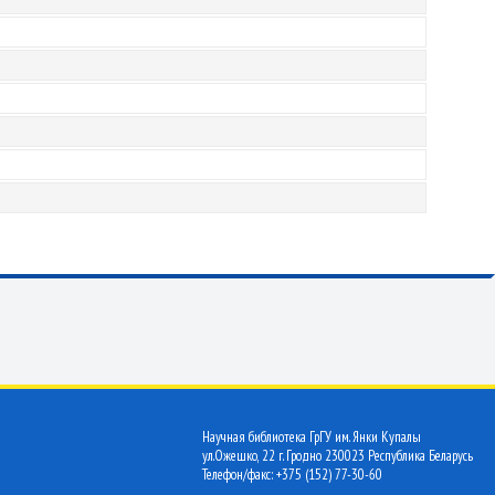
Научная библиотека ГрГУ им. Янки Купалы
ул.Ожешко, 22 г. Гродно 230023 Республика Беларусь
Телефон/факс: +375 (152) 77-30-60