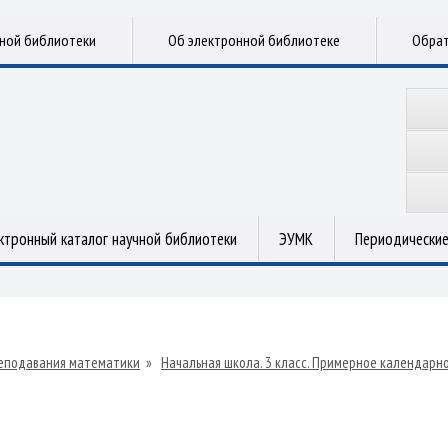
чной библиотеки
Об электронной библиотеке
Обрат
ктронный каталог научной библиотеки
ЭУМК
Периодические
еподавания математики
»
Начальная школа. 3 класс. Примерное календарн