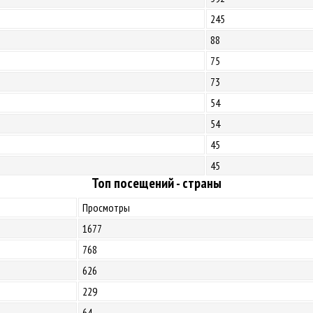
245
88
75
73
54
54
45
45
Топ посещений - страны
Просмотры
1677
768
626
229
64