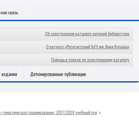
ная связь
Об электронном каталоге научной библиотеки
О ресурсе «Репозиторий ГрГУ им. Янки Купалы»
Помощь в поиске по электронному каталогу
 издания
Депонированные публикации
о-тематическое планирование. 2017/2018 учебный год
»