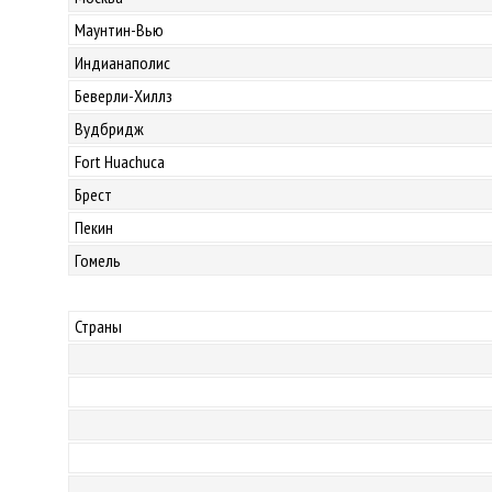
Маунтин-Вью
Индианаполис
Беверли-Хиллз
Вудбридж
Fort Huachuca
Брест
Пекин
Гомель
Страны