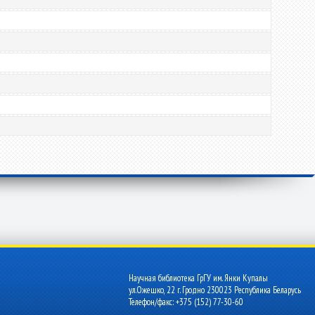
Научная библиотека ГрГУ им. Янки Купалы
ул.Ожешко, 22 г. Гродно 230023 Республика Беларусь
Телефон/факс: +375 (152) 77-30-60