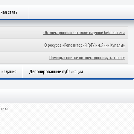
ная связь
Об электронном каталоге научной библиотеки
О ресурсе «Репозиторий ГрГУ им. Янки Купалы»
Помощь в поиске по электронному каталогу
 издания
Депонированные публикации
стика