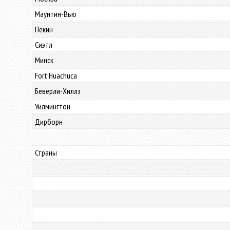
Маунтин-Вью
Пекин
Сиэтл
Минск
Fort Huachuca
Беверли-Хиллз
Уилмингтон
Дирборн
Страны