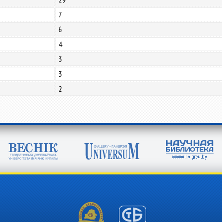
7
6
4
3
3
2