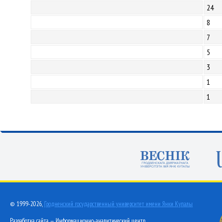
24
8
7
5
3
1
1
© 1999-2026,
Гродненский государственный университет имени Янки Купалы
Разработка сайта — Информационно-аналитический центр