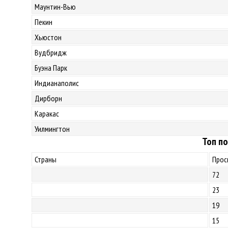
Маунтин-Вью
Пекин
Хьюстон
Вудбридж
Буэна Парк
Индианаполис
Дирборн
Каракас
Уилмингтон
Топ по
Страны
Прос
72
23
19
15