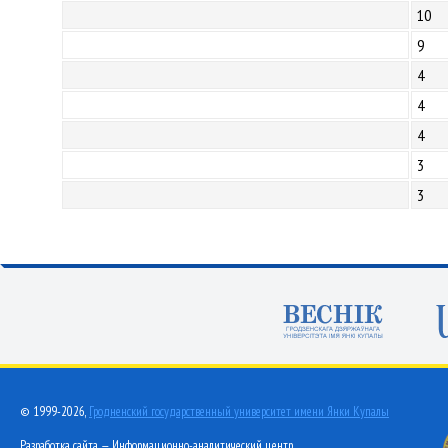
10
9
4
4
4
3
3
© 1999-2026,
Гродненский государственный университет имени Янки Купалы
Разработка сайта — Информационно-аналитический центр