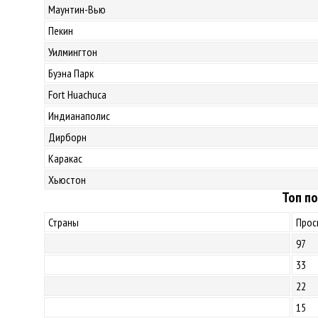
Маунтин-Вью
Пекин
Уилмингтон
Буэна Парк
Fort Huachuca
Индианаполис
Дирборн
Каракас
Хьюстон
Топ по
Страны
Прос
97
33
22
15