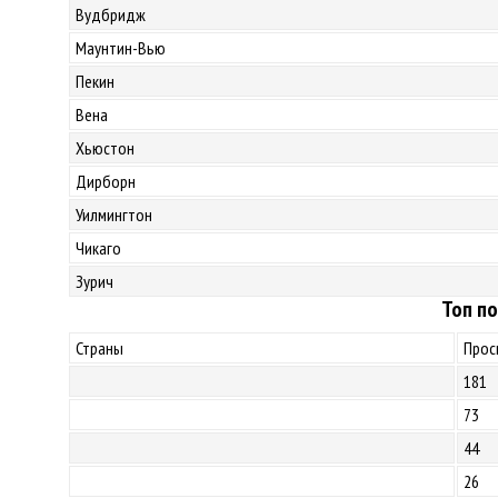
Вудбридж
Маунтин-Вью
Пекин
Вена
Хьюстон
Дирборн
Уилмингтон
Чикаго
Зурич
Топ по
Страны
Прос
181
73
44
26