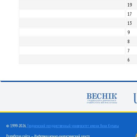
19
17
13
9
8
7
6
© 1999-2026,
Гродненский государственный университет имени Янки Купалы
Разработка сайта — Информационно-аналитический центр