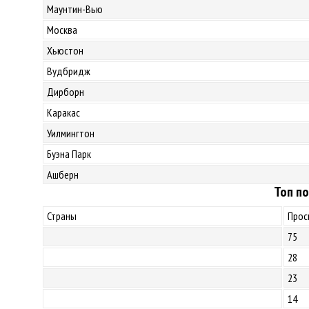
Маунтин-Вью
Москва
Хьюстон
Вудбридж
Дирборн
Каракас
Уилмингтон
Буэна Парк
Ашберн
Топ по
Страны
Прос
75
28
23
14