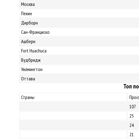
Москва
Пекин
Дирборн
Сан-Франциско
Ашберн
Fort Huachuca
Вудбридж
Уилмингтон
Оттава
Топ по
Страны
Прос
107
25
24
21