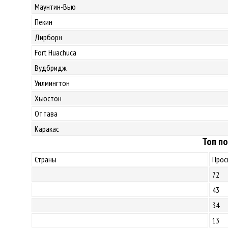
Маунтин-Вью
Пекин
Дирборн
Fort Huachuca
Вудбридж
Уилмингтон
Хьюстон
Оттава
Каракас
Топ по
Страны
Прос
72
43
34
13