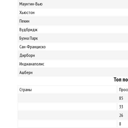
Маунтин-Вью
Хьюстон
Пекин
Вудбридж
Буэна Парк
Сан-Франциско
Дирборн
Индианаполис
Ашберн
Топ по
Страны
Прос
85
33
26
8