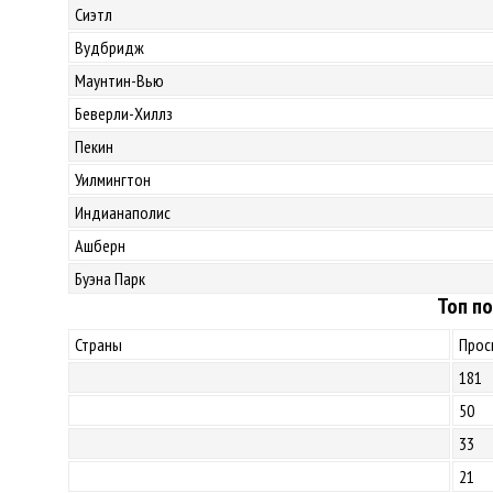
Сиэтл
Вудбридж
Маунтин-Вью
Беверли-Хиллз
Пекин
Уилмингтон
Индианаполис
Ашберн
Буэна Парк
Топ по
Страны
Прос
181
50
33
21