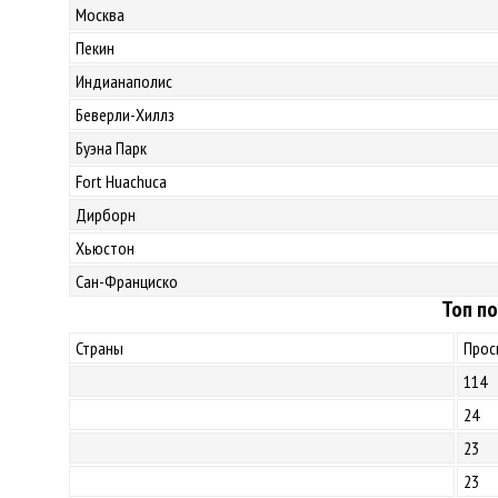
Москва
Пекин
Индианаполис
Беверли-Хиллз
Буэна Парк
Fort Huachuca
Дирборн
Хьюстон
Сан-Франциско
Топ по
Страны
Прос
114
24
23
23