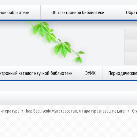
чной библиотеки
Об электронной библиотеке
Обрат
ктронный каталог научной библиотеки
ЭУМК
Периодические
литература
»
Ігар Васільевіч Жук : тэарэтык, літаратуразнавец, педагог
»
Ст