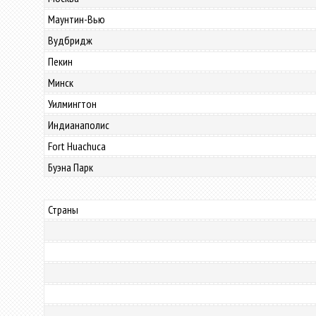
Маунтин-Вью
Вудбридж
Пекин
Минск
Уилмингтон
Индианаполис
Fort Huachuca
Буэна Парк
Страны