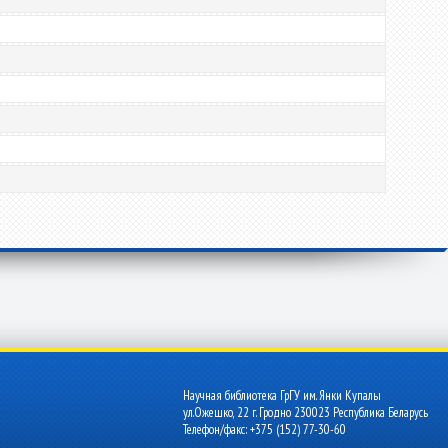
Научная библиотека ГрГУ им. Янки Купалы
ул.Ожешко, 22 г. Гродно 230023 Республика Беларусь
Телефон/факс: +375 (152) 77-30-60