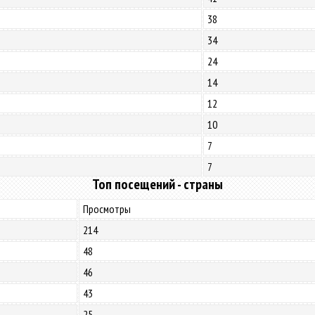
38
34
24
14
12
10
7
7
Топ посещений - страны
Просмотры
214
48
46
43
25