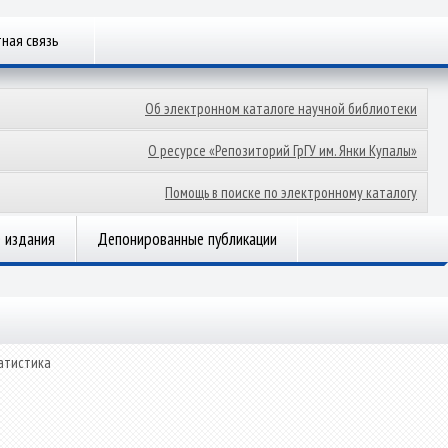
ная связь
Об электронном каталоге научной библиотеки
О ресурсе «Репозиторий ГрГУ им. Янки Купалы»
Помощь в поиске по электронному каталогу
 издания
Депонированные публикации
атистика