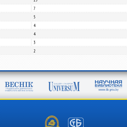
7
5
4
4
3
2