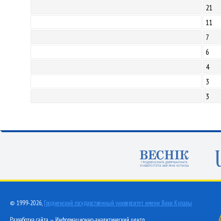
21
11
7
6
4
3
3
© 1999-2026,
Гродненский государственный университет имени Янки Купалы
Разработка сайта — Информационно-аналитический центр