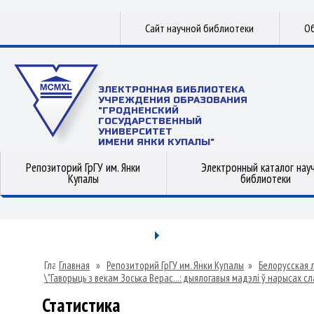
Сайт научной библиотеки
Об
ЭЛЕКТРОННАЯ БИБЛИОТЕКА
УЧРЕЖДЕНИЯ ОБРАЗОВАНИЯ
"ГРОДНЕНСКИЙ
ГОСУДАРСТВЕННЫЙ
УНИВЕРСИТЕТ
ИМЕНИ ЯНКИ КУПАЛЫ"
Репозиторий ГрГУ им. Янки
Электронный каталог нау
Купалы
библиотеки
Главная
»
Репозиторий ГрГУ им. Янки Купалы
»
Белорусская 
\"Гаворыць з векам Зоська Верас...: дыялогавыя мадэлі ў нарысах с
Статистика