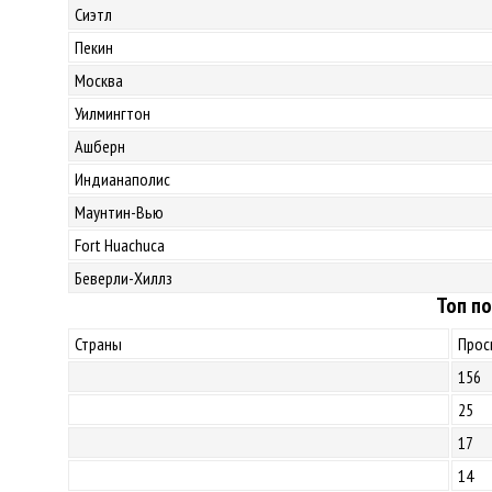
Сиэтл
Пекин
Москва
Уилмингтон
Ашберн
Индианаполис
Маунтин-Вью
Fort Huachuca
Беверли-Хиллз
Топ по
Страны
Прос
156
25
17
14