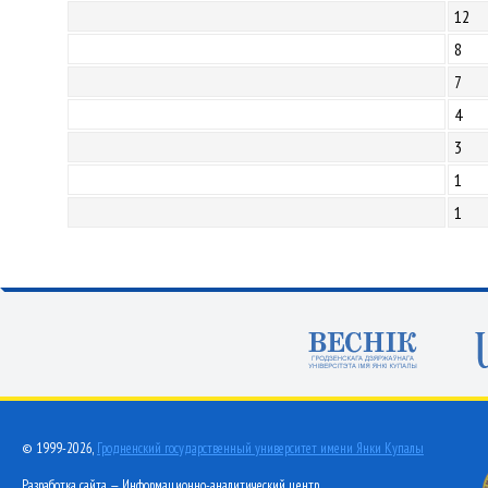
12
8
7
4
3
1
1
© 1999-2026,
Гродненский государственный университет имени Янки Купалы
Разработка сайта — Информационно-аналитический центр