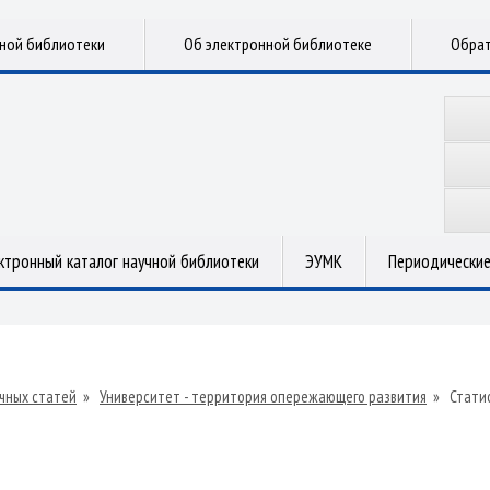
чной библиотеки
Об электронной библиотеке
Обрат
ктронный каталог научной библиотеки
ЭУМК
Периодические
чных статей
»
Университет - территория опережающего развития
»
Стати