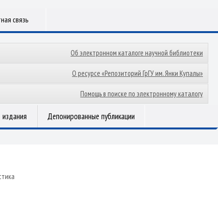
ная связь
Об электронном каталоге научной библиотеки
О ресурсе «Репозиторий ГрГУ им. Янки Купалы»
Помощь в поиске по электронному каталогу
 издания
Депонированные публикации
стика