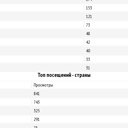
153
121
73
48
42
40
33
31
Топ посещений - страны
Просмотры
841
743
325
291
75