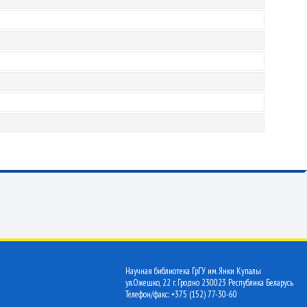
Научная библиотека ГрГУ им. Янки Купалы
ул.Ожешко, 22 г. Гродно 230023 Республика Беларусь
Телефон/факс: +375 (152) 77-30-60