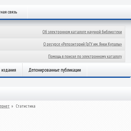
ная связь
Об электронном каталоге научной библиотеки
О ресурсе «Репозиторий ГрГУ им. Янки Купалы»
Помощь в поиске по электронному каталогу
 издания
Депонированные публикации
ернет
»
Статистика