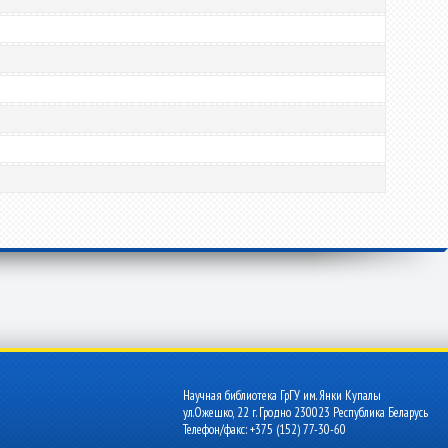
Научная библиотека ГрГУ им. Янки Купалы
ул.Ожешко, 22 г. Гродно 230023 Республика Беларусь
Телефон/факс: +375 (152) 77-30-60