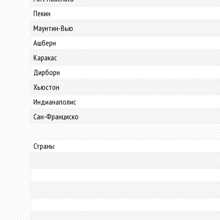
Пекин
Маунтин-Вью
Ашберн
Каракас
Дирборн
Хьюстон
Индианаполис
Сан-Франциско
Страны