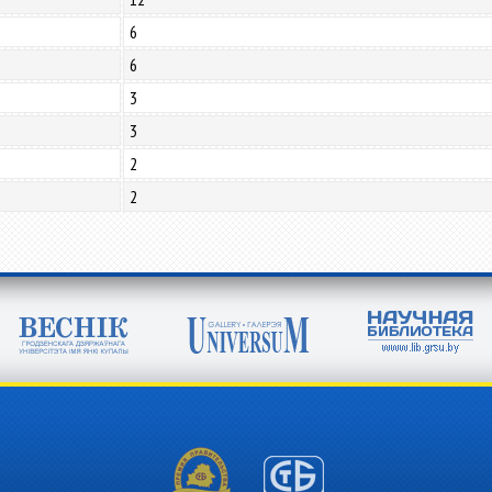
6
6
3
3
2
2