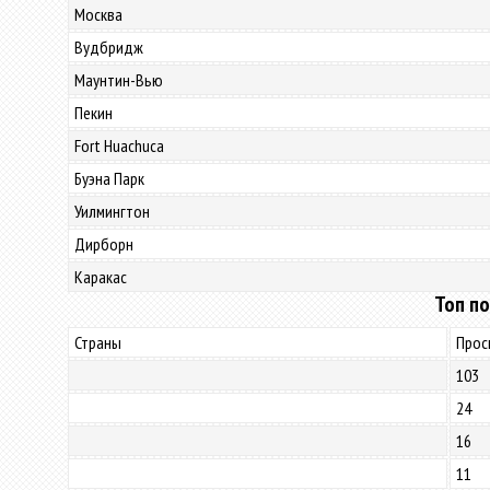
Москва
Вудбридж
Маунтин-Вью
Пекин
Fort Huachuca
Буэна Парк
Уилмингтон
Дирборн
Каракас
Топ по
Страны
Прос
103
24
16
11