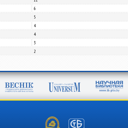
6
5
4
4
3
2