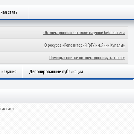
ная связь
Об электронном каталоге научной библиотеки
О ресурсе «Репозиторий ГрГУ им. Янки Купалы»
Помощь в поиске по электронному каталогу
 издания
Депонированные публикации
тистика