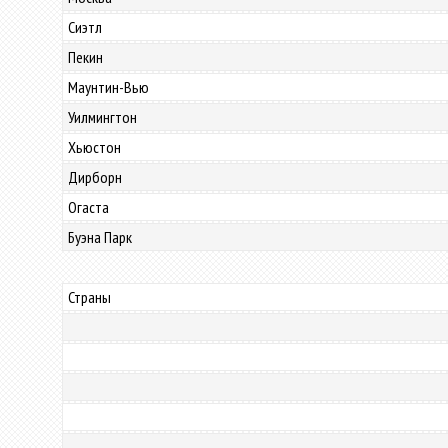
Сиэтл
Пекин
Маунтин-Вью
Уилмингтон
Хьюстон
Дирборн
Огаста
Буэна Парк
Страны