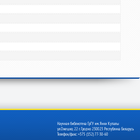
Научная библиотека ГрГУ им. Янки Купалы
ул.Ожешко, 22 г. Гродно 230023 Республика Беларусь
Телефон/факс: +375 (152) 77-30-60