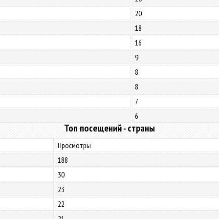
20
18
16
9
8
8
7
6
Топ посещений - страны
Просмотры
188
30
23
22
21