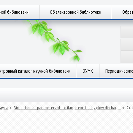
чной библиотеки
Об электронной библиотеке
Обрат
ктронный каталог научной библиотеки
ЭУМК
Периодические
ауки
»
Simulation of parameters of excilamps excited by glow discharge
»
Ста