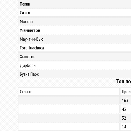
Пекин
Сиэтл
Москва
Уилмингтон
Маунтин-Вью
Fort Huachuca
Хьюстон
Дирборн
Буэна Парк
Топ по
Страны
Прос
163
43
32
14