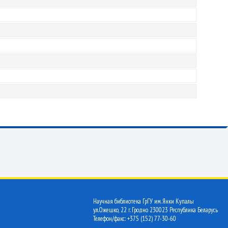
Научная библиотека ГрГУ им. Янки Купалы
ул.Ожешко, 22 г. Гродно 230023 Республика Беларусь
Телефон/факс: +375 (152) 77-30-60