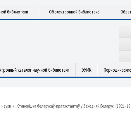
чной библиотеки
Об электронной библиотеке
Обрат
ктронный каталог научной библиотеки
ЭУМК
Периодические
 науки
»
Становішча беларусаў-пратэстантаў у Заходняй Беларусі (1921-1939