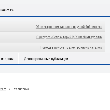
ная связь
Об электронном каталоге научной библиотеки
О ресурсе «Репозиторий ГрГУ им. Янки Купалы»
Помощь в поиске по электронному каталогу
 издания
Депонированные публикации
 гг.)
»
Статистика