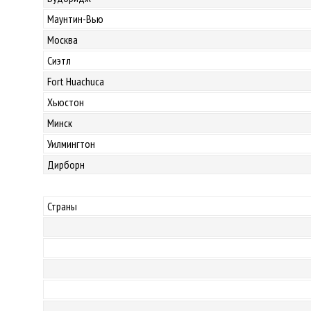
Маунтин-Вью
Москва
Сиэтл
Fort Huachuca
Хьюстон
Минск
Уилмингтон
Дирборн
Страны